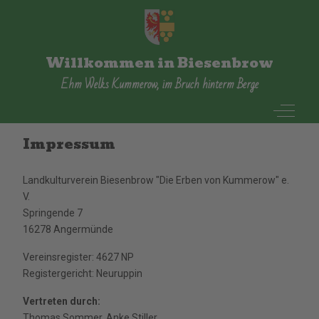
Willkommen in Biesenbrow
Ehm Welks Kummerow, im Bruch hinterm Berge
Off-Can
Impressum
Landkulturverein Biesenbrow "Die Erben von Kummerow" e.
V.
Springende 7
16278 Angermünde
Vereinsregister: 4627 NP
Registergericht: Neuruppin
Vertreten durch:
Thomas Sommer, Anke Stiller